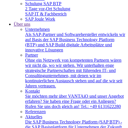
Schulung SAP BTP
2 Tage vor-Ort Schulung
SAP IT & Fachbereich
SAP Joule Work
Über uns
Unternehmen
Als SAP-Partner und Softwarehersteller entwickeln wir
auf Basis der SAP Business Technology Platform
(BTP) und SAP Build digitale Arbeitsplätze und
innovative Lösungen
Partner
Ohne ein Netzwerk von kompetenten Partnern wären
wir nicht da, wo wir stehen. Wir unterhalten enge
strategische Partnerschaften mit führenden IT- und
Consultingunternehmen, mit denen wir im
kontinuierlichen Austausch stehen und auf die wir seit
Jahren vertrauen.
Kontakt
Sie möchten mehr über VANTAiO und unser Angebot
erfahren? Sie haben eine Frage oder ein Anliegen?
Rufen Sie uns doch gleich an! Tel.: +49 6131622280
Referenzen
Aktuelles
Die SAP Business Technology Platform (SAP BTP) -
die SAP Basisplattform für Unternehmen der Zukunft