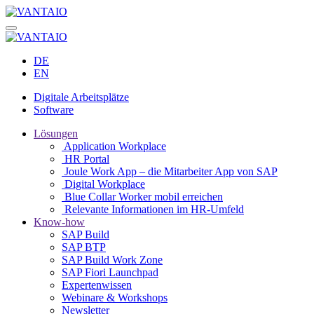
DE
EN
Digitale Arbeitsplätze
Software
Lösungen
Application Workplace
HR Portal
Joule Work App – die Mitarbeiter App von SAP
Digital Workplace
Blue Collar Worker mobil erreichen
Relevante Informationen im HR-Umfeld
Know-how
SAP Build
SAP BTP
SAP Build Work Zone
SAP Fiori Launchpad
Expertenwissen
Webinare & Workshops
Newsletter