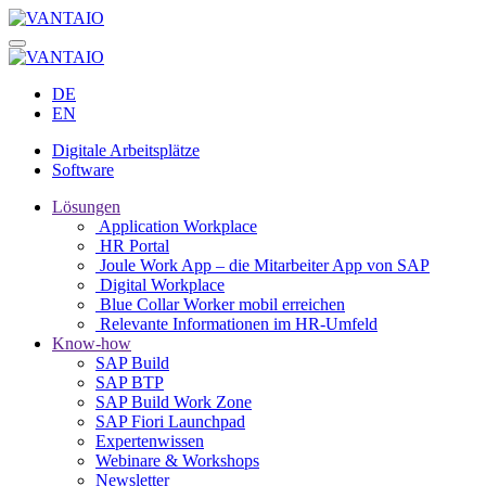
DE
EN
Digitale Arbeitsplätze
Software
Lösungen
Application Workplace
HR Portal
Joule Work App – die Mitarbeiter App von SAP
Digital Workplace
Blue Collar Worker mobil erreichen
Relevante Informationen im HR-Umfeld
Know-how
SAP Build
SAP BTP
SAP Build Work Zone
SAP Fiori Launchpad
Expertenwissen
Webinare & Workshops
Newsletter