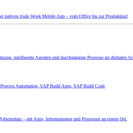
der nativen Joule Work Mobile App
– vom Office bis zur Produktion!
tzung, intelligente Agenten und durchgängige Prozesse im digitalen Arb
 Process Automation, SAP Build Apps, SAP Build Code
n Arbeitsplatz – mit Apps, Informationen und Prozessen an einem Ort.