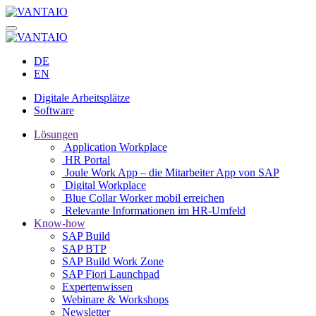
DE
EN
Digitale Arbeitsplätze
Software
Lösungen
Application Workplace
HR Portal
Joule Work App – die Mitarbeiter App von SAP
Digital Workplace
Blue Collar Worker mobil erreichen
Relevante Informationen im HR-Umfeld
Know-how
SAP Build
SAP BTP
SAP Build Work Zone
SAP Fiori Launchpad
Expertenwissen
Webinare & Workshops
Newsletter