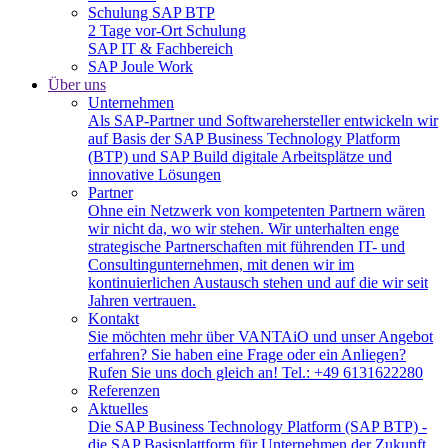
Schulung SAP BTP
2 Tage vor-Ort Schulung
SAP IT & Fachbereich
SAP Joule Work
Über uns
Unternehmen
Als SAP-Partner und Softwarehersteller entwickeln wir
auf Basis der SAP Business Technology Platform
(BTP) und SAP Build digitale Arbeitsplätze und
innovative Lösungen
Partner
Ohne ein Netzwerk von kompetenten Partnern wären
wir nicht da, wo wir stehen. Wir unterhalten enge
strategische Partnerschaften mit führenden IT- und
Consultingunternehmen, mit denen wir im
kontinuierlichen Austausch stehen und auf die wir seit
Jahren vertrauen.
Kontakt
Sie möchten mehr über VANTAiO und unser Angebot
erfahren? Sie haben eine Frage oder ein Anliegen?
Rufen Sie uns doch gleich an! Tel.: +49 6131622280
Referenzen
Aktuelles
Die SAP Business Technology Platform (SAP BTP) -
die SAP Basisplattform für Unternehmen der Zukunft