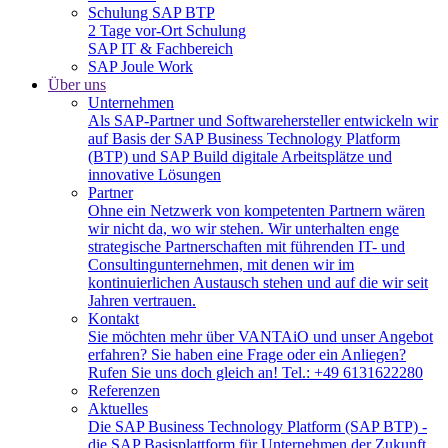
Schulung SAP BTP
2 Tage vor-Ort Schulung
SAP IT & Fachbereich
SAP Joule Work
Über uns
Unternehmen
Als SAP-Partner und Softwarehersteller entwickeln wir
auf Basis der SAP Business Technology Platform
(BTP) und SAP Build digitale Arbeitsplätze und
innovative Lösungen
Partner
Ohne ein Netzwerk von kompetenten Partnern wären
wir nicht da, wo wir stehen. Wir unterhalten enge
strategische Partnerschaften mit führenden IT- und
Consultingunternehmen, mit denen wir im
kontinuierlichen Austausch stehen und auf die wir seit
Jahren vertrauen.
Kontakt
Sie möchten mehr über VANTAiO und unser Angebot
erfahren? Sie haben eine Frage oder ein Anliegen?
Rufen Sie uns doch gleich an! Tel.: +49 6131622280
Referenzen
Aktuelles
Die SAP Business Technology Platform (SAP BTP) -
die SAP Basisplattform für Unternehmen der Zukunft