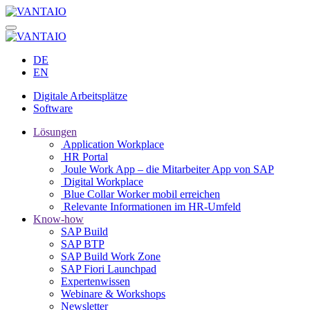
DE
EN
Digitale Arbeitsplätze
Software
Lösungen
Application Workplace
HR Portal
Joule Work App – die Mitarbeiter App von SAP
Digital Workplace
Blue Collar Worker mobil erreichen
Relevante Informationen im HR-Umfeld
Know-how
SAP Build
SAP BTP
SAP Build Work Zone
SAP Fiori Launchpad
Expertenwissen
Webinare & Workshops
Newsletter