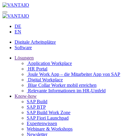
DE
EN
Digitale Arbeitsplätze
Software
Lösungen
Application Workplace
HR Portal
Joule Work App – die Mitarbeiter App von SAP
Digital Workplace
Blue Collar Worker mobil erreichen
Relevante Informationen im HR-Umfeld
Know-how
SAP Build
SAP BTP
SAP Build Work Zone
SAP Fiori Launchpad
Expertenwissen
Webinare & Workshops
Newsletter