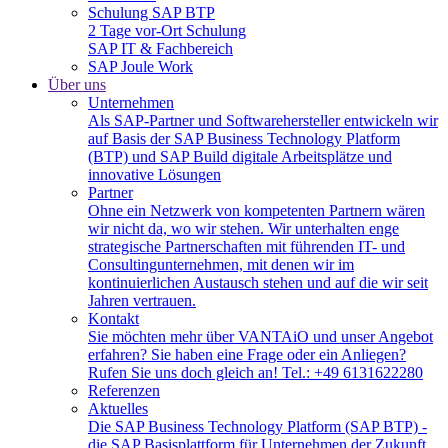
Schulung SAP BTP
2 Tage vor-Ort Schulung
SAP IT & Fachbereich
SAP Joule Work
Über uns
Unternehmen
Als SAP-Partner und Softwarehersteller entwickeln wir
auf Basis der SAP Business Technology Platform
(BTP) und SAP Build digitale Arbeitsplätze und
innovative Lösungen
Partner
Ohne ein Netzwerk von kompetenten Partnern wären
wir nicht da, wo wir stehen. Wir unterhalten enge
strategische Partnerschaften mit führenden IT- und
Consultingunternehmen, mit denen wir im
kontinuierlichen Austausch stehen und auf die wir seit
Jahren vertrauen.
Kontakt
Sie möchten mehr über VANTAiO und unser Angebot
erfahren? Sie haben eine Frage oder ein Anliegen?
Rufen Sie uns doch gleich an! Tel.: +49 6131622280
Referenzen
Aktuelles
Die SAP Business Technology Platform (SAP BTP) -
die SAP Basisplattform für Unternehmen der Zukunft