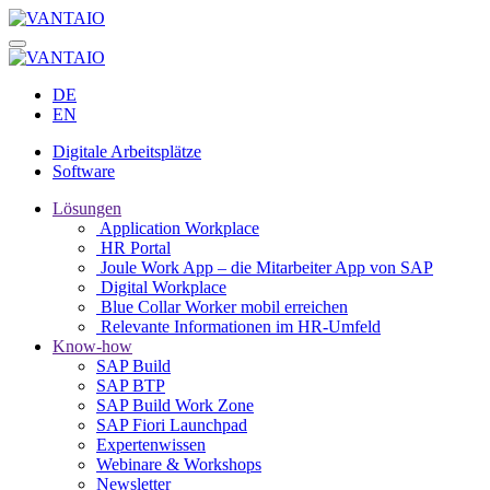
DE
EN
Digitale Arbeitsplätze
Software
Lösungen
Application Workplace
HR Portal
Joule Work App – die Mitarbeiter App von SAP
Digital Workplace
Blue Collar Worker mobil erreichen
Relevante Informationen im HR-Umfeld
Know-how
SAP Build
SAP BTP
SAP Build Work Zone
SAP Fiori Launchpad
Expertenwissen
Webinare & Workshops
Newsletter