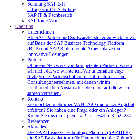
Schulung SAP BTP
2 Tage vor-Ort Schulung
SAP IT & Fachbereich
SAP Joule Work
Über uns
Unternehmen
Als SAP-Partner und Softwarehersteller entwickeln wir
auf Basis der SAP Business Technology Platform
(BTP) und SAP Build digitale Arbeitsplätze und
innovative Lösungen
Partner
Ohne ein Netzwerk von kompetenten Partnern wären
wir nicht da, wo wir stehen. Wir unterhalten enge
strategische Partnerschaften mit führenden IT- und
Consultingunternehmen, mit denen wir im
kontinuierlichen Austausch stehen und auf die wir seit
Jahren vertrauen.
Kontakt
Sie möchten mehr über VANTAiO und unser Angebot
erfahren? Sie haben eine Frage oder ein Anliegen?
Rufen Sie uns doch gleich an! Tel.: +49 6131622280
Referenzen
Aktuelles
Die SAP Business Technology Platform (SAP BTP) -
die SAP Basisplattform für Unternehmen der Zukunft