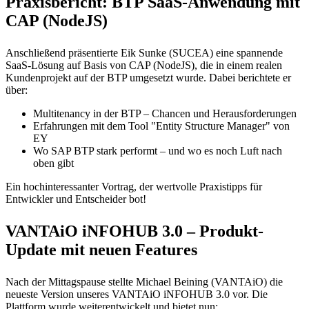
Praxisbericht: BTP SaaS-Anwendung mit
CAP (NodeJS)
Anschließend präsentierte Eik Sunke (SUCEA) eine spannende
SaaS-Lösung auf Basis von CAP (NodeJS), die in einem realen
Kundenprojekt auf der BTP umgesetzt wurde. Dabei berichtete er
über:
Multitenancy in der BTP – Chancen und Herausforderungen
Erfahrungen mit dem Tool "Entity Structure Manager" von
EY
Wo SAP BTP stark performt – und wo es noch Luft nach
oben gibt
Ein hochinteressanter Vortrag, der wertvolle Praxistipps für
Entwickler und Entscheider bot!
VANTAiO iNFOHUB 3.0 – Produkt-
Update mit neuen Features
Nach der Mittagspause stellte Michael Beining (VANTAiO) die
neueste Version unseres VANTAiO iNFOHUB 3.0 vor. Die
Plattform wurde weiterentwickelt und bietet nun: